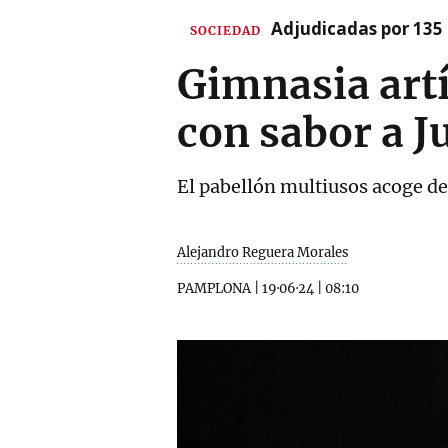
Adjudicadas por 135 
SOCIEDAD
Gimnasia artí
con sabor a J
El pabellón multiusos acoge d
Alejandro Reguera Morales
PAMPLONA
|
19·06·24
|
08:10