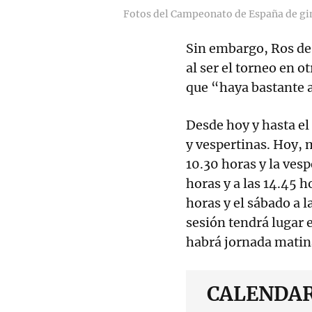
Fotos del Campeonato de España de gim
Sin embargo, Ros des
al ser el torneo en o
que “haya bastante 
Desde hoy y hasta el
y vespertinas. Hoy, 
10.30 horas y la vesp
horas y a las 14.45 ho
horas y el sábado a l
sesión tendrá lugar
habrá jornada matina
CALENDA