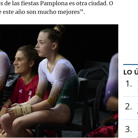
 de las fiestas Pamplona es otra ciudad. O
de este año son mucho mejores”.
LO 
1
2
3