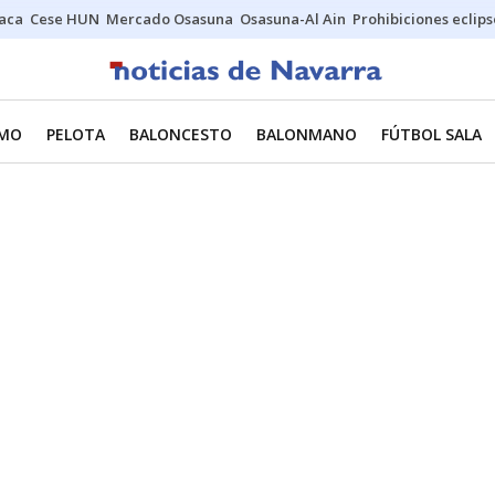
Jaca
Cese HUN
Mercado Osasuna
Osasuna-Al Ain
Prohibiciones eclips
SMO
PELOTA
BALONCESTO
BALONMANO
FÚTBOL SALA