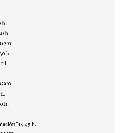
 h.
20 h.
2 GAM
30 h.
0 h.
3 GAM
 h.
0 h.
iación14.45 h.