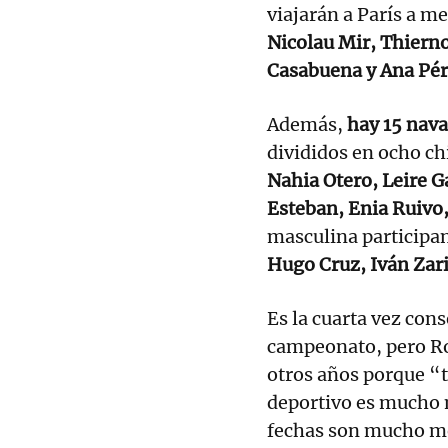
viajarán a París a me
Nicolau Mir, Thierno 
Casabuena y Ana Pér
Además,
hay 15 nava
divididos en ocho chi
Nahia Otero, Leire G
Esteban, Enia Ruivo,
masculina participa
Hugo Cruz, Iván Zar
Es la cuarta vez con
campeonato, pero Ros
otros años porque “ti
deportivo es mucho m
fechas son mucho me