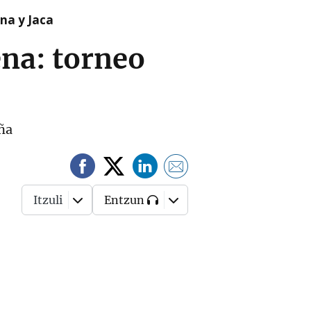
na y Jaca
ena: torneo
ña
Itzuli
Entzun