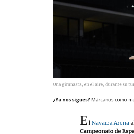
Una gimnasta, en el aire, durante su tu
¿Ya nos sigues?
Márcanos como me
E
l
Navarra Arena
a
Campeonato de Españ