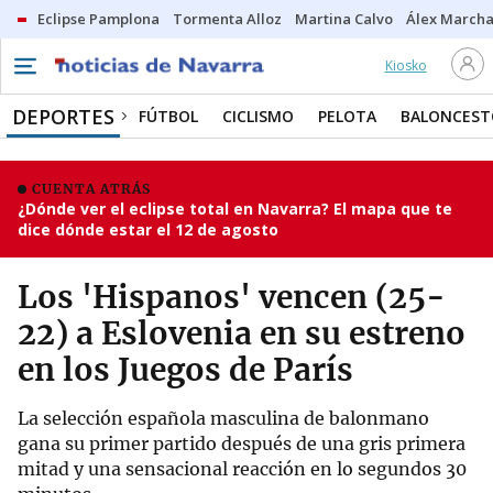
Eclipse Pamplona
Tormenta Alloz
Martina Calvo
Álex Marcha
Kiosko
DEPORTES
FÚTBOL
CICLISMO
PELOTA
BALONCEST
CUENTA ATRÁS
¿Dónde ver el eclipse total en Navarra? El mapa que te
dice dónde estar el 12 de agosto
Los 'Hispanos' vencen (25-
22) a Eslovenia en su estreno
en los Juegos de París
La selección española masculina de balonmano
gana su primer partido después de una gris primera
mitad y una sensacional reacción en lo segundos 30