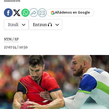
minutos
Añádenos en Google
Itzuli
Entzun
NTM / EP
27·07·24
|
10:50