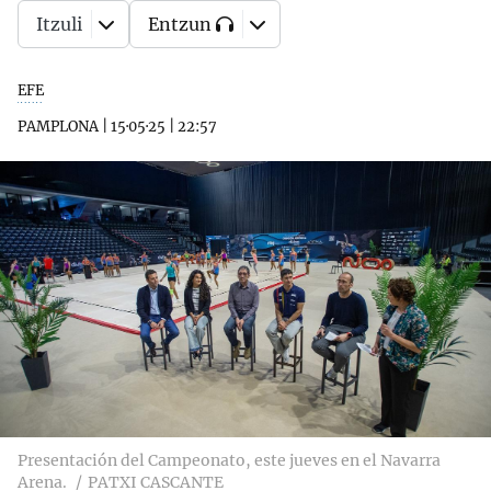
Itzuli
Entzun
EFE
PAMPLONA
|
15·05·25
|
22:57
Presentación del Campeonato, este jueves en el Navarra
Arena.
PATXI CASCANTE