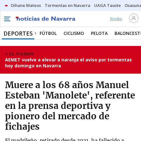
Oihane Mateos
Tormentas en Navarra
UAGA Tauste
Osasuna
Kiosko
DEPORTES
FÚTBOL
CICLISMO
PELOTA
BALONCEST
EL TIEMPO
AEMET vuelve a elevar a naranja el aviso por tormentas
hoy domingo en Navarra
Muere a los 68 años Manuel
Esteban 'Manolete', referente
en la prensa deportiva y
pionero del mercado de
fichajes
El madrileño, retirado desde 2021, ha fallecido a