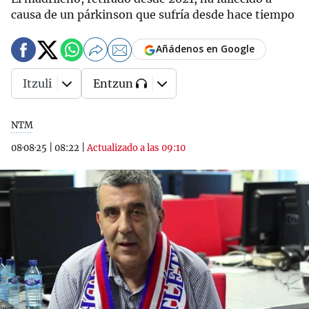
causa de un párkinson que sufría desde hace tiempo
Añádenos en Google
Itzuli
Entzun
NTM
08·08·25
|
08:22
|
Actualizado a las 09:10