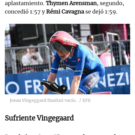
aplastamiento.
Thymen Arensman
, segundo,
concedió 1:57 y
Rémi Cavagna
se dejó 1:59.
Jonas Vingeggard finalizó vacío.
EFE
Sufriente Vingegaard