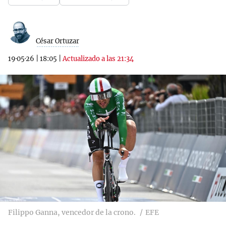
César Ortuzar
19·05·26
|
18:05
|
Actualizado a las 21:34
Filippo Ganna, vencedor de la crono.
EFE