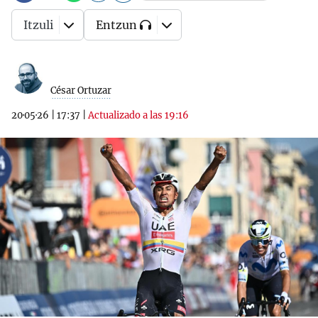
Itzuli
Entzun
César Ortuzar
20·05·26
|
17:37
|
Actualizado a las 19:16