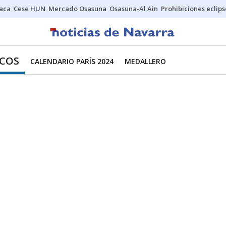
Jaca
Cese HUN
Mercado Osasuna
Osasuna-Al Ain
Prohibiciones eclips
ICOS
CALENDARIO PARÍS 2024
MEDALLERO