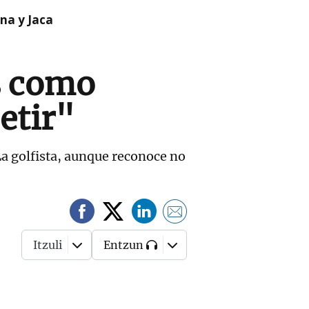
na y Jaca
s como
etir"
La golfista, aunque reconoce no
Itzuli
Entzun