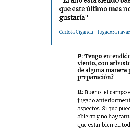
"El año está siendo bas
que este último mes no
gustaría"
Carlota Ciganda - Jugadora navar
Tengo entendido
viento, con arbust
de alguna manera p
preparación?
Bueno, el campo es
jugado anteriormente
aspectos. Sí que pue
abierta y no hay tant
que estar bien en tod