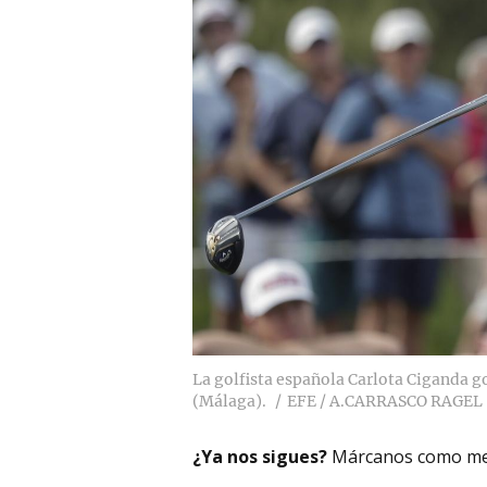
La golfista española Carlota Ciganda g
(Málaga).
EFE / A.CARRASCO RAGEL
¿Ya nos sigues?
Márcanos como me