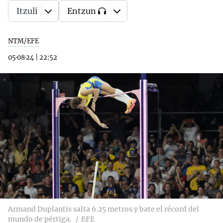
Itzuli
Entzun
NTM/EFE
05·08·24
|
22:52
Armand Duplantis salta 6.25 metros y bate el récord del
mundo de pértiga.
EFE