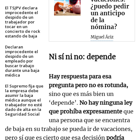
¿puedo pedir
El TSJPV declara
un anticipo
improcedente el
despido de un
de la
trabajador por
nómina?
tocar en un
concierto de rock
estando de baja
Miguel Áriz
Declaran
improcedente el
Ni sí ni no: depende
despido de un
empleado por
buscar trabajo
durante una baja
médica
Hay respuesta para esa
pregunta pero no es rotunda,
El Supremo fija que
la empresa debe
sino que es más bien un
asumir la baja
médica aunque el
‘depende’.
No hay ninguna ley
trabajador no esté
dado de alta en la
que prohíba expresamente
que
Seguridad Social
una persona que se encuentra
de baja en su trabajo se pueda ir de vacaciones,
pero sí que es cierto que esa decisión
podría