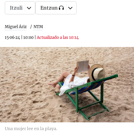
Itzuli
Entzun
Miguel Áriz
NTM
15·06·24
|
10:00
|
Actualizado a las 10:14
Una mujer lee en la playa.