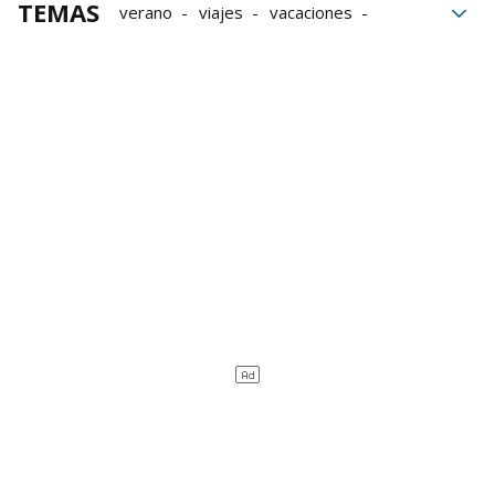
TEMAS
verano
viajes
vacaciones
Salud mental
Baja laboral
Prestaciones
seguridad social
Incapacidad