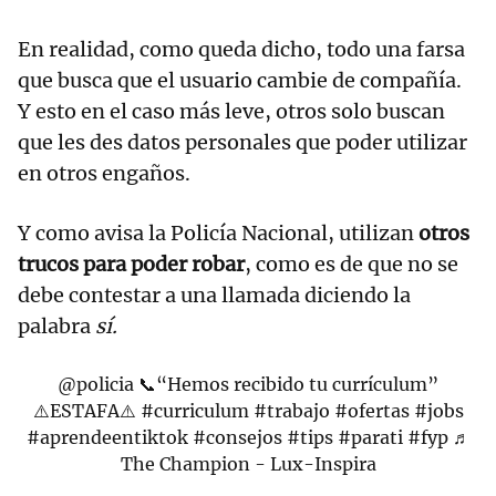
En realidad, como queda dicho, todo una farsa
que busca que el usuario cambie de compañía.
Y esto en el caso más leve, otros solo buscan
que les des datos personales que poder utilizar
en otros engaños.
Y como avisa la Policía Nacional, utilizan
otros
trucos para poder robar
, como es de que no se
debe contestar a una llamada diciendo la
palabra
sí.
@policia
📞“Hemos recibido tu currículum”
⚠️ESTAFA⚠️
#curriculum
#trabajo
#ofertas
#jobs
#aprendeentiktok
#consejos
#tips
#parati
#fyp
♬
The Champion - Lux-Inspira