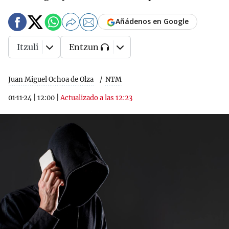
Añádenos en Google
Itzuli
Entzun
Juan Miguel Ochoa de Olza
NTM
01·11·24
|
12:00
|
Actualizado a las 12:23