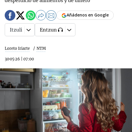
desperdicio de alimentos y de dinero
Añádenos en Google
Itzuli
Entzun
Loreto Iriarte
NTM
30·05·26
|
07:00