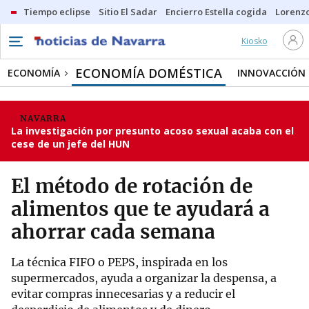
Tiempo eclipse
Sitio El Sadar
Encierro Estella cogida
Lorenzo
Kiosko
ECONOMÍA DOMÉSTICA
ECONOMÍA
INNOVACCIÓN
NAVARRA
La investigación por presunto acoso sexual acaba con el
cese de un jefe del HUN
El método de rotación de
alimentos que te ayudará a
ahorrar cada semana
La técnica FIFO o PEPS, inspirada en los
supermercados, ayuda a organizar la despensa, a
evitar compras innecesarias y a reducir el