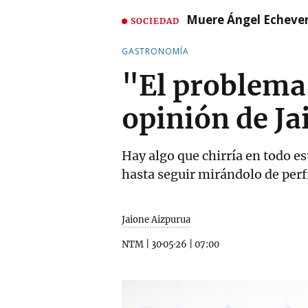
Muere Ángel Echeverr
SOCIEDAD
GASTRONOMÍA
"El problema:
opinión de Ja
Hay algo que chirría en todo e
hasta seguir mirándolo de perf
Jaione Aizpurua
NTM
|
30·05·26
|
07:00