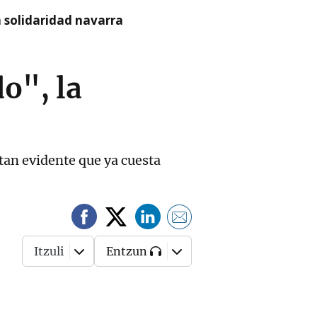
a solidaridad navarra
o", la
tan evidente que ya cuesta
Itzuli
Entzun