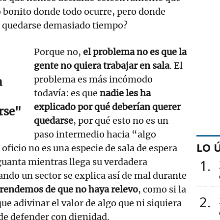
do bonito donde todo ocurre, pero donde
r quedarse demasiado tiempo?
Porque no,
el problema no es que la
gente no quiera trabajar en sala
. El
problema es más incómodo
a
todavía: es que
nadie les ha
explicado por qué deberían querer
rse"
quedarse
, por qué esto no es un
paso intermedio hacia “algo
LO 
oficio no es una especie de sala de espera
guanta mientras llega su verdadera
1
uando un sector se explica así de mal durante
prendemos de que no haya relevo
, como si la
2
ue adivinar el valor de algo que ni siquiera
de defender con dignidad.