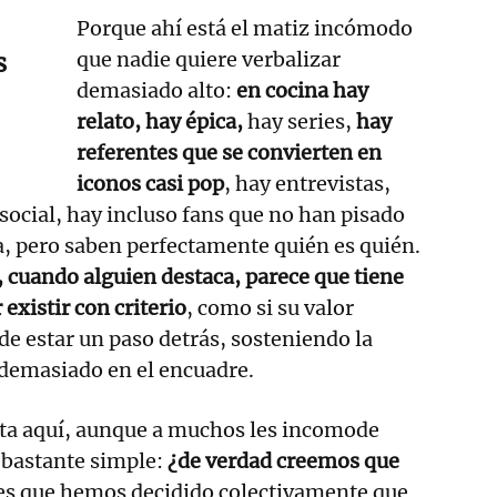
Porque ahí está el matiz incómodo
que nadie quiere verbalizar
s
demasiado alto:
en cocina hay
relato, hay épica,
hay series,
hay
referentes que se convierten en
iconos casi pop
, hay entrevistas,
ocial, hay incluso fans que no han pisado
a, pero saben perfectamente quién es quién.
, cuando alguien destaca, parece que tiene
existir con criterio
, como si su valor
e estar un paso detrás, sosteniendo la
 demasiado en el encuadre.
ta aquí, aunque a muchos les incomode
s bastante simple:
¿de verdad creemos que
es que hemos decidido colectivamente que