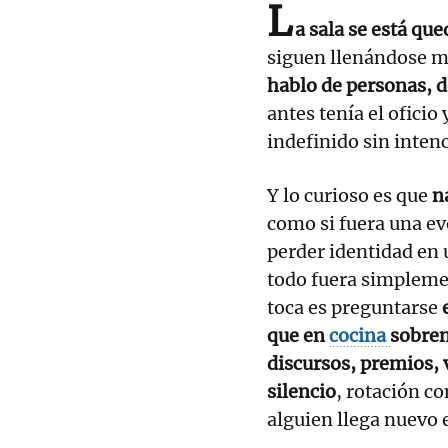
L
a sala se está qu
siguen llenándose m
hablo de personas, d
antes tenía el ofici
indefinido sin intenc
Y lo curioso es que
na
como si fuera una ev
perder identidad en 
todo fuera simplemen
toca es preguntarse
que en
cocina
sobren
discursos, premios, 
silencio
, rotación c
alguien llega nuevo e