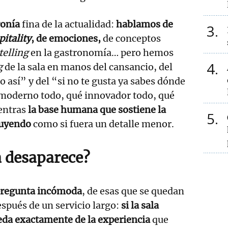
ronía
fina de la actualidad:
hablamos de
3
pitality
, de emociones,
de conceptos
telling
en la gastronomía… pero hemos
4
ng
de la sala en manos del cansancio, del
o así” y del “si no te gusta ya sabes dónde
 moderno todo, qué innovador todo, qué
entras
la base humana que sostiene la
5
luyendo
como si fuera un detalle menor.
ala desaparece?
pregunta incómoda
, de esas que se quedan
espués de un servicio largo:
si la sala
eda exactamente de la experiencia
que