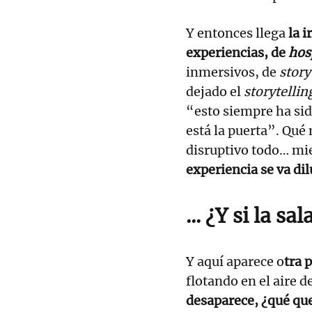
Y entonces llega
la i
experiencias, de
hos
inmersivos, de
story
dejado el
storytelli
“esto siempre ha sid
está la puerta”. Qué
disruptivo todo… mi
experiencia se va di
... ¿Y si la s
Y aquí aparece o
tra 
flotando en el aire d
desaparece, ¿qué qu