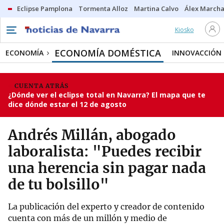
Eclipse Pamplona
Tormenta Alloz
Martina Calvo
Álex Marcha
Kiosko
ECONOMÍA DOMÉSTICA
ECONOMÍA
INNOVACCIÓN
CUENTA ATRÁS
¿Dónde ver el eclipse total en Navarra? El mapa que te
dice dónde estar el 12 de agosto
Andrés Millán, abogado
laboralista: "Puedes recibir
una herencia sin pagar nada
de tu bolsillo"
La publicación del experto y creador de contenido
cuenta con más de un millón y medio de