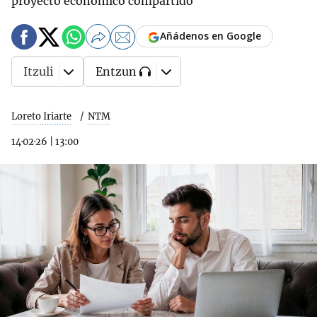
proyecto económico compartido
Añádenos en Google
Itzuli
Entzun
Loreto Iriarte
NTM
14·02·26
|
13:00