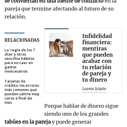
se conviertan en una fuente de conflicto
en la
pareja que termine afectando al futuro de su
relación.
Infidelidad
RELACIONADAS
financiera:
mentiras
La 'regla de los 7
que pueden
días' y otros
sencillos hábitos
acabar con
para no caer en
tu relación
gastos
innecesarios
de pareja y
tu dinero
Tarjetas de
crédito: los errores
Loreto Iriarte
más comunes que
pueden salirte muy
caros a final de
mes
Porque hablar de dinero sigue
siendo uno de los grandes
tabúes en la pareja
y puede generar