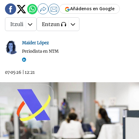
Añádenos en Google
Itzuli
Entzun
Maider López
Periodista en NTM
07·05·26
|
12:21