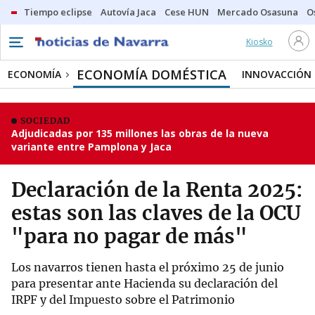
Tiempo eclipse
Autovía Jaca
Cese HUN
Mercado Osasuna
O
Kiosko
ECONOMÍA DOMÉSTICA
ECONOMÍA
INNOVACCIÓN
SOCIEDAD
Adjudicadas por 135 millones las obras de la nueva
variante entre Pamplona y Jaca
Declaración de la Renta 2025:
estas son las claves de la OCU
"para no pagar de más"
Los navarros tienen hasta el próximo 25 de junio
para presentar ante Hacienda su declaración del
IRPF y del Impuesto sobre el Patrimonio