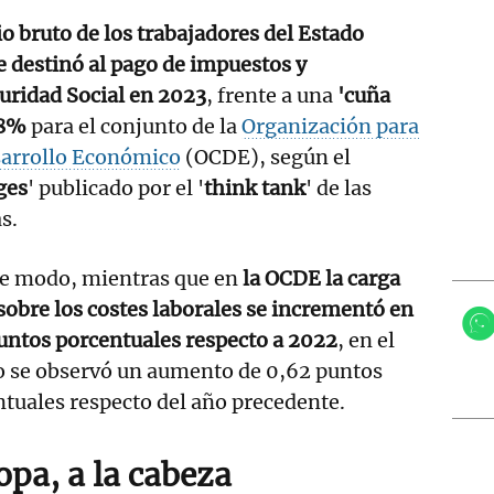
o bruto de los trabajadores del Estado
se destinó al pago de impuestos y
guridad Social en 2023
, frente a una
'cuña
,8%
para el conjunto de la
Organización para
sarrollo Económico
(OCDE), según el
ges
' publicado por el '
think tank
' de las
s.
te modo, mientras que en
la OCDE la carga
 sobre los costes laborales se incrementó en
untos porcentuales respecto a 2022
, en el
o se observó un aumento de 0,62 puntos
tuales respecto del año precedente.
opa, a la cabeza