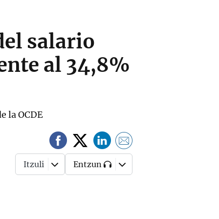
el salario
rente al 34,8%
 de la OCDE
Itzuli
Entzun