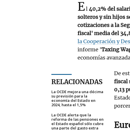
E
l
40,2% del salari
solteros y sin hijos 
cotizaciones a la Se
fiscal' media del 34
la Cooperación y De
informe '
Taxing Wa
economías avanzada
De es
RELACIONADAS
fiscal
0,13 p
La OCDE mejora una décima
su previsión para la
Estad
economía del Estado en
2024, hasta el 1,5%
porcen
La OCDE alerta que la
reforma de las pensiones en
Eur
el Estado español sólo cubre
una parte del gasto extra