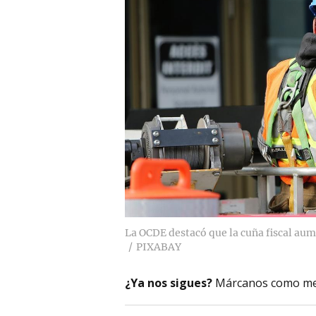
La OCDE destacó que la cuña fiscal aum
PIXABAY
¿Ya nos sigues?
Márcanos como me