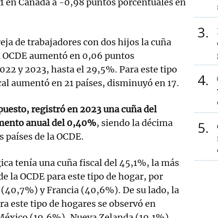
01 en Canadá a -0,98 puntos porcentuales en
3
eja de trabajadores con dos hijos la cuña
la OCDE aumentó en 0,06 puntos
022 y 2023, hasta el 29,5%. Para este tipo
4
scal aumentó en 21 países, disminuyó en 17.
puesto, registró en 2023 una cuña del
mento anual del 0,40%
, siendo la décima
5
s países de la OCDE.
ica tenía una cuña fiscal del 45,1%, la más
 de la OCDE para este tipo de hogar, por
(40,7%) y Francia (40,6%). De su lado, la
ra este tipo de hogares se observó en
México (19,6%), Nueva Zelanda (19,1%),