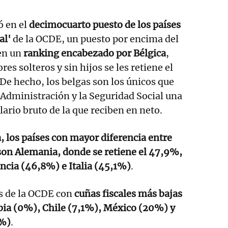
ó en el
decimocuarto puesto de los países
al'
de la OCDE, un puesto por encima del
en un
ranking encabezado por Bélgica
,
res solteros y sin hijos se les retiene el
 De hecho, los belgas son los únicos que
a Administración y la Seguridad Social una
ario bruto de la que reciben en neto.
a, los países con mayor diferencia entre
 son Alemania, donde se retiene el 47,9%,
ncia (46,8%) e Italia (45,1%)
.
es de la OCDE con
cuñas fiscales más bajas
ia (0%), Chile (7,1%), México (20%) y
1%)
.