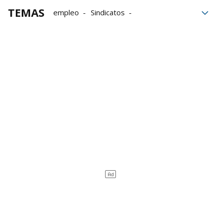
TEMAS
empleo
Sindicatos
Condiciones laborales
CCOO
trabajadores
reforma laboral