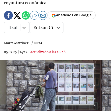
coyuntura económica
Añádenos en Google
Itzuli
Entzun
Marta Martínez
NTM
05·02·25
|
14:12
|
Actualizado a las 18:46