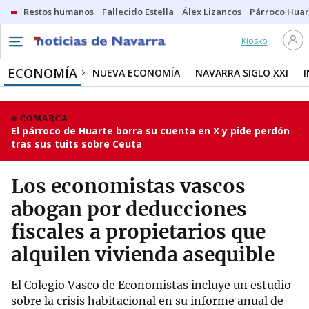
Restos humanos
Fallecido Estella
Álex Lizancos
Párroco Huar
Kiosko
ECONOMÍA
NUEVA ECONOMÍA
NAVARRA SIGLO XXI
COMARCA
El párroco de Huarte borra su cuenta en X y pide perdón
tras sus tuits sobre Ceuta
Los economistas vascos
abogan por deducciones
fiscales a propietarios que
alquilen vivienda asequible
El Colegio Vasco de Economistas incluye un estudio
sobre la crisis habitacional en su informe anual de