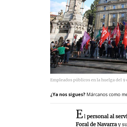
Empleados públicos en la huelga del 9 d
¿Ya nos sigues?
Márcanos como me
E
l
personal al ser
Foral de Navarra
y s