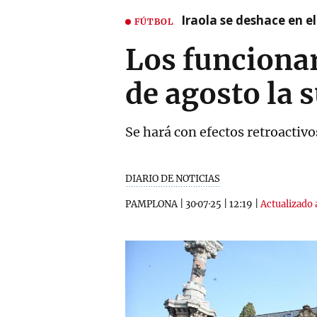
Iraola se deshace en e
FÚTBOL
Los funciona
de agosto la 
Se hará con efectos retroactivo
DIARIO DE NOTICIAS
PAMPLONA
|
30·07·25
|
12:19
|
Actualizado 