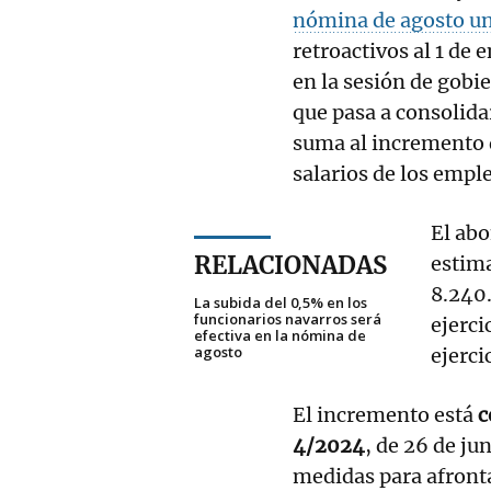
nómina de agosto un
retroactivos al 1 de
en la sesión de gobi
que pasa a consolidar
suma al incremento d
salarios de los empl
El abo
RELACIONADAS
estima
8.240
La subida del 0,5% en los
funcionarios navarros será
ejerci
efectiva en la nómina de
agosto
ejerci
El incremento está
c
4/2024
, de 26 de ju
medidas para afronta