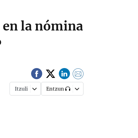
 en la nómina
%
Itzuli
Entzun