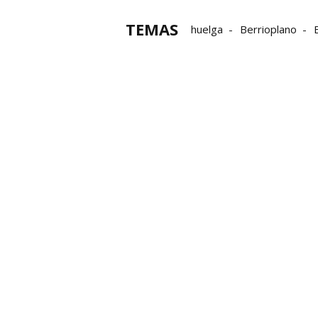
TEMAS
huelga
Berrioplano
trabajadores
Parlamen