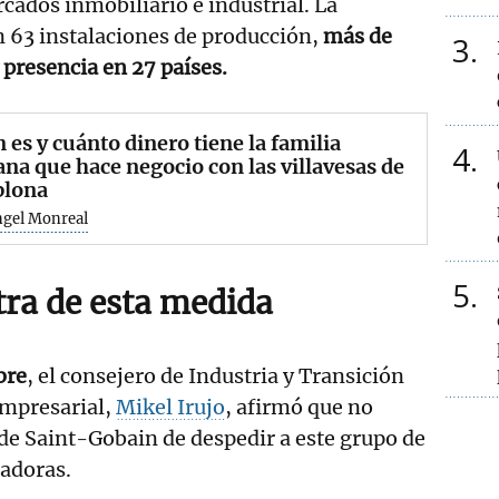
rcados inmobiliario e industrial. La
 63 instalaciones de producción,
más de
3
presencia en 27 países.
 es y cuánto dinero tiene la familia
4
ana que hace negocio con las villavesas de
lona
ngel Monreal
5
tra de esta medida
bre
, el consejero de Industria y Transición
Empresarial,
Mikel Irujo
, afirmó que no
de Saint-Gobain de despedir a este grupo de
jadoras.