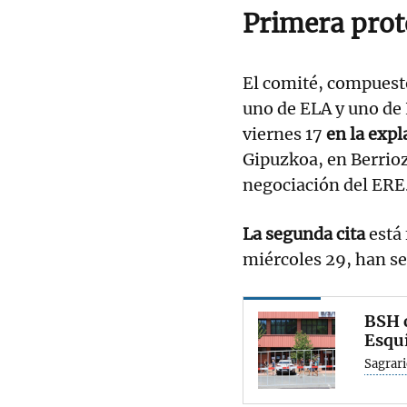
Primera prot
El comité, compuest
uno de ELA y uno de 
viernes 17
en la exp
Gipuzkoa, en Berrio
negociación del ERE
La segunda cita
está 
miércoles 29, han s
BSH c
Esquí
Sagrari