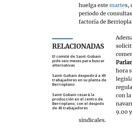
huelga este
marte
s,
periodo de consultas
factoría de Berriopl
Además
RELACIONADAS
solic
comen
El comité de Saint-Gobain
pide seis meses para buscar
Parla
alternativas
hora s
Saint-Gobain despedirá a 49
legisl
trabajadores en su planta de
Berrioplano
regul
Saint Gobain cesará la
con la
producción en el centro de
navarr
Berrioplano, con el despido
de 45 trabajadores
9.00 y
sindicales.