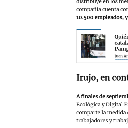
distribuye en los me
compañía cuenta con
10.500 empleados, y 
Quién
catal
Pamp
Juan Á
Irujo, en con
A finales de septiem
Ecológica y Digital 
comparte la medida 
trabajadores y traba