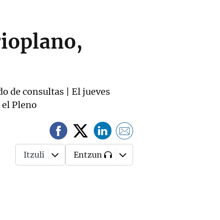
rioplano,
o de consultas | El jueves
 el Pleno
Itzuli
Entzun