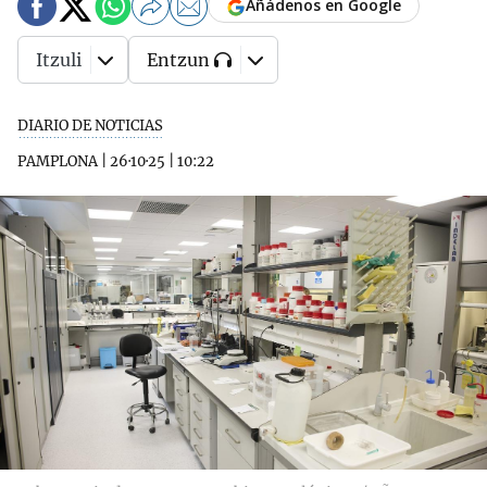
Añádenos en Google
Itzuli
Entzun
DIARIO DE NOTICIAS
PAMPLONA
|
26·10·25
|
10:22