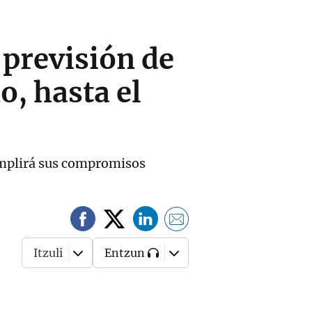
 previsión de
, hasta el
umplirá sus compromisos
Itzuli
Entzun