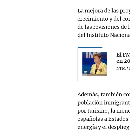
La mejora de las pr
crecimiento y del co
de las revisiones de 
del Instituto Naciona
El FM
en 20
NTM / 
Además, también con
población inmigrant
por turismo, la meno
españolas a Estados 
energía y el desplie