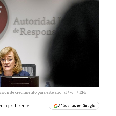
isión de crecimiento para este año, al 3%.
EFE
dio preferente
Añádenos en Google