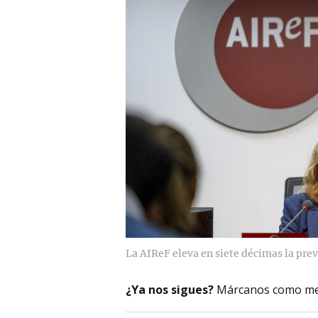
La AIReF eleva en siete décimas la prev
¿Ya nos sigues?
Márcanos como me