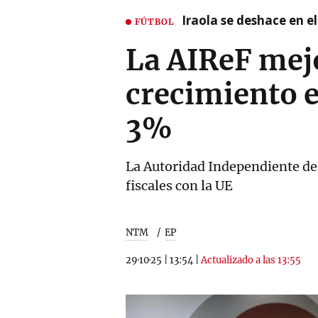
Iraola se deshace en e
FÚTBOL
La AIReF mejo
crecimiento e
3%
La Autoridad Independiente de
fiscales con la UE
NTM
EP
29·10·25
|
13:54
|
Actualizado a las 13:55