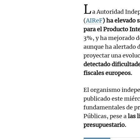
L
a Autoridad Inde
(
AIReF
) ha elevado 
para el Producto Int
3%, y ha mejorado d
aunque ha alertado d
proyectar una evolu
detectado dificulta
fiscales europeos.
El organismo indepe
publicado este miérc
fundamentales de pr
Públicas, pese a
las l
presupuestario.