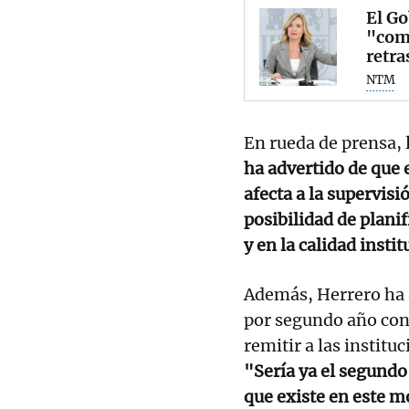
El Go
"comp
retra
NTM
En rueda de prensa, 
ha advertido de que e
afecta a la supervisi
posibilidad de plani
y en la calidad insti
Además, Herrero ha 
por segundo año cons
remitir a las institu
"Sería ya el segundo
que existe en este m