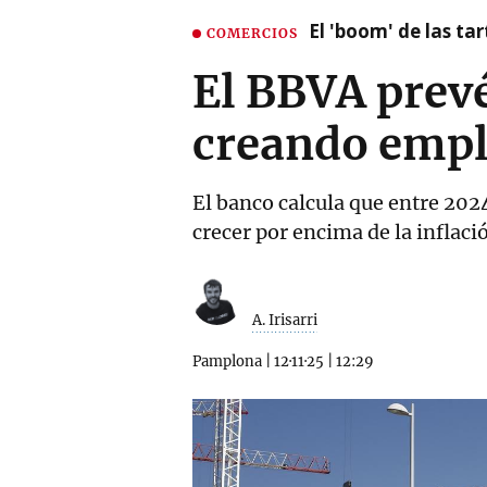
El 'boom' de las t
COMERCIOS
El BBVA prevé
creando empl
El banco calcula que entre 202
crecer por encima de la inflac
A. Irisarri
Pamplona
|
12·11·25
|
12:29