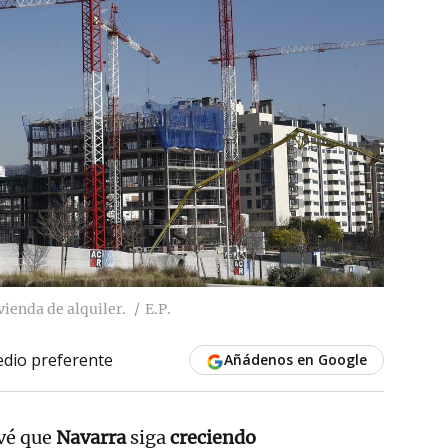
vienda de alquiler.
E.P.
dio preferente
Añádenos en Google
vé que
Navarra
siga
creciendo