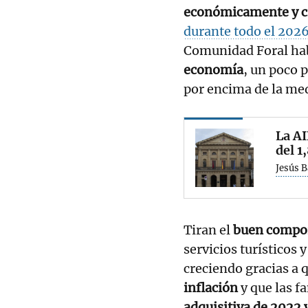
económicamente y 
durante todo el 202
Comunidad Foral ha
economía
, un poco 
por encima de la med
La AI
del 1
Jesús 
Tiran el
buen compo
servicios turísticos 
creciendo gracias a 
inflación
y que las f
adquisitiva de 2022 