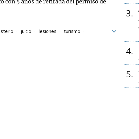
to con 5 años de retirada del permiso de
3
isterio
juicio
lesiones
turismo
ws
4
5