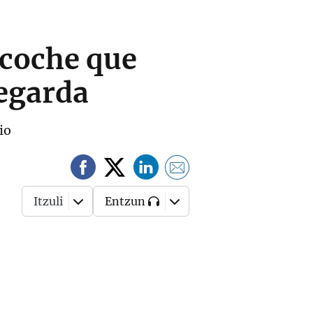
 coche que
Legarda
io
Itzuli
Entzun