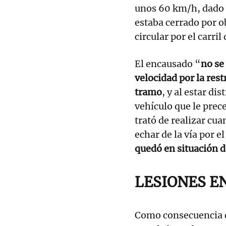
unos 60 km/h, dado q
estaba cerrado por o
circular por el carri
El encausado “
no se
velocidad por la rest
tramo
, y al estar di
vehículo que le prec
trató de realizar cua
echar de la vía por 
quedó en situación de
LESIONES E
Como consecuencia de