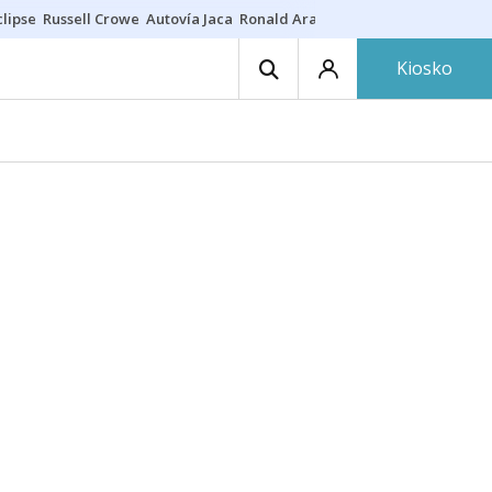
lipse
Russell Crowe
Autovía Jaca
Ronald Araújo
Prohibiciones eclips
Kiosko