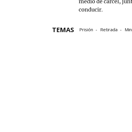
medio de cárcel, jun
conducir.
TEMAS
Prisión
Retirada
Min
Delito de lesiones
Gne