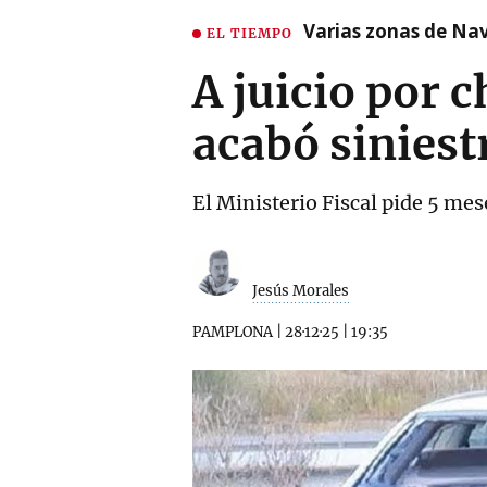
Varias zonas de Nav
EL TIEMPO
A juicio por 
acabó siniest
El Ministerio Fiscal pide 5 mes
Jesús Morales
PAMPLONA
|
28·12·25
|
19:35