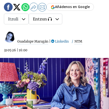
Añádenos en Google
Itzuli
Entzun
Guadalupe Marugán
|
Linkedin
NTM
31·05·26
|
16:00