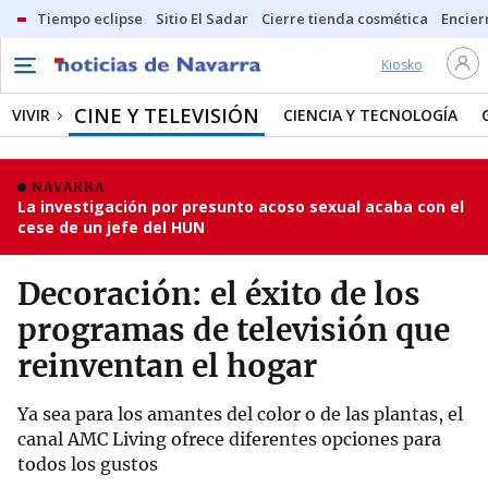
Tiempo eclipse
Sitio El Sadar
Cierre tienda cosmética
Encier
Kiosko
CINE Y TELEVISIÓN
VIVIR
CIENCIA Y TECNOLOGÍA
NAVARRA
La investigación por presunto acoso sexual acaba con el
cese de un jefe del HUN
Decoración: el éxito de los
programas de televisión que
reinventan el hogar
Ya sea para los amantes del color o de las plantas, el
canal AMC Living ofrece diferentes opciones para
todos los gustos