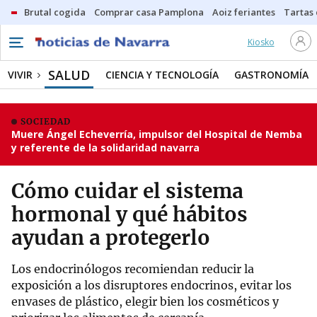
Brutal cogida
Comprar casa Pamplona
Aoiz feriantes
Tartas
Kiosko
SALUD
VIVIR
CIENCIA Y TECNOLOGÍA
GASTRONOMÍA
SOCIEDAD
Muere Ángel Echeverría, impulsor del Hospital de Nemba
y referente de la solidaridad navarra
Cómo cuidar el sistema
hormonal y qué hábitos
ayudan a protegerlo
Los endocrinólogos recomiendan reducir la
exposición a los disruptores endocrinos, evitar los
envases de plástico, elegir bien los cosméticos y