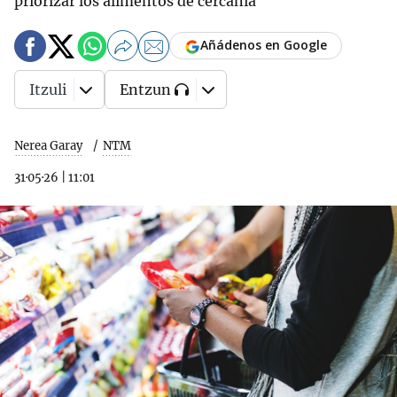
priorizar los alimentos de cercanía
Añádenos en Google
Itzuli
Entzun
Nerea Garay
NTM
31·05·26
|
11:01