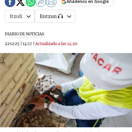
Añádenos en Google
Itzuli
Entzun
DIARIO DE NOTICIAS
22·12·25
|
14:17
|
Actualizado a las 14:20