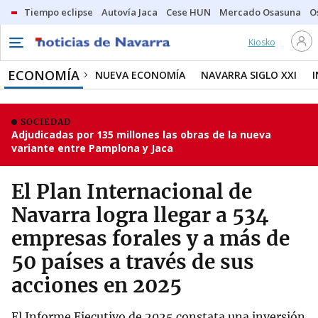
Tiempo eclipse
Autovía Jaca
Cese HUN
Mercado Osasuna
O
Kiosko
ECONOMÍA
NUEVA ECONOMÍA
NAVARRA SIGLO XXI
SOCIEDAD
Adjudicadas por 135 millones las obras de la nueva
variante entre Pamplona y Jaca
El Plan Internacional de
Navarra logra llegar a 534
empresas forales y a más de
50 países a través de sus
acciones en 2025
El Informe Ejecutivo de 2025 constata una inversión