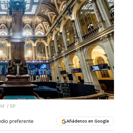
rid
EP
dio preferente
Añádenos en Google