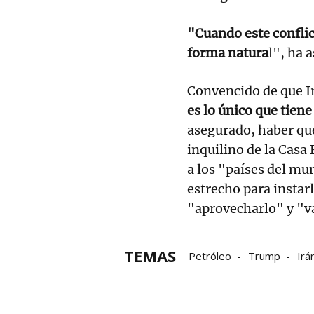
"Cuando este conflic
forma natura
l", ha 
Convencido de que 
es lo único que tiene
asegurado, haber qu
inquilino de la Casa 
a los "países del mu
estrecho para instar
"aprovecharlo" y "v
TEMAS
Petróleo
Trump
Irá