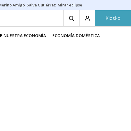
Merino Amigó
Salva Gutiérrez
Mirar eclipse
Iraola-Víctor
Ángel Eche
Kiosko
DE NUESTRA ECONOMÍA
ECONOMÍA DOMÉSTICA