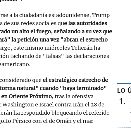
irse a la ciudadanía estadounidense, Trump
s de sus redes sociales qu
e las autoridades
tado un alto el fuego, señalando a su vez que
á" la petición una vez "abran el estrecho
argo, este mismo miércoles Teherán ha
ión tachando de "falsas" las declaraciones
eamericano.
considerado que
el estratégico estrecho de
 forma natural" cuando "haya terminado"
LO 
o en Oriente Próximo,
tras la ofensiva
1
 Washington e Israel contra Irán el 28 de
eherán ha respondido bloqueando el referido
golfo Pérsico con el de Omán y el mar