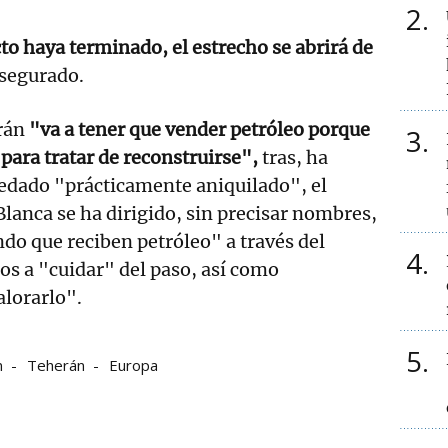
2
to haya terminado, el estrecho se abrirá de
asegurado.
Irán
"va a tener que vender petróleo porque
3
 para tratar de reconstruirse",
tras, ha
edado "prácticamente aniquilado", el
Blanca se ha dirigido, sin precisar nombres,
ndo que reciben petróleo" a través del
4
los a "cuidar" del paso, así como
alorarlo".
5
n
Teherán
Europa