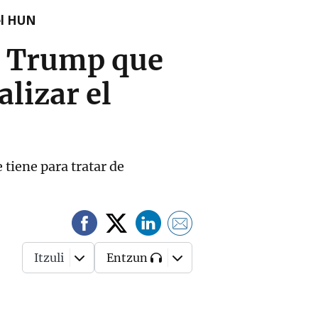
el HUN
r Trump que
alizar el
 tiene para tratar de
Itzuli
Entzun