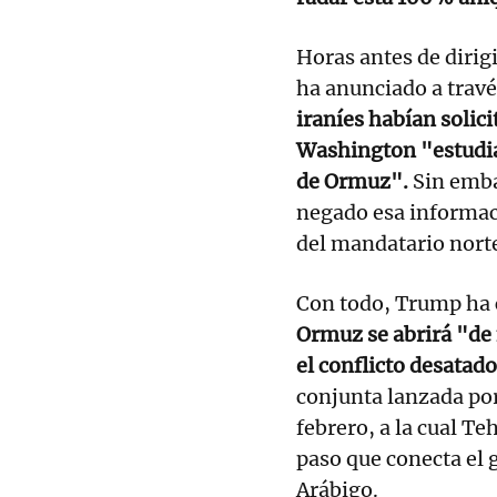
Horas antes de dirig
ha anunciado a travé
iraníes habían solici
Washington "estudiar
de Ormuz".
Sin emb
negado esa informac
del mandatario nort
Con todo, Trump ha 
Ormuz se abrirá "de
el conflicto desatad
conjunta lanzada por
febrero, a la cual T
paso que conecta el 
Arábigo.