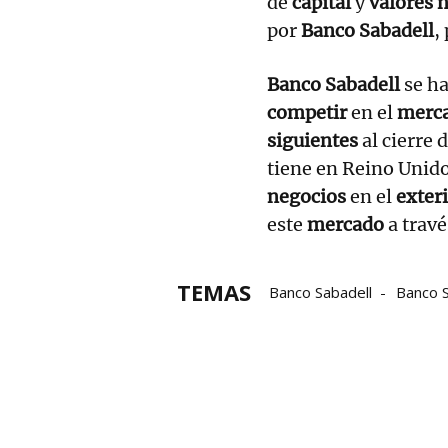
de
capital
y
valores 
por
Banco Sabadell
,
Banco Sabadell
se h
competir
en el
merca
siguientes
al cierre 
tiene en Reino Unido
negocios
en el
exter
este
mercado
a travé
TEMAS
Banco Sabadell
Banco 