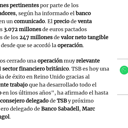
nes pertinentes
por parte de los
adores
, según ha informado el
banco
 en un
comunicado
. El
precio
de
venta
os
3.072 millones
de euros pactados
s de los
247 millones
de
valor neto tangible
 desde que se acordó la
operación
.
s cerrado una
operación
muy
relevante
l
sector financiero británico
. TSB es hoy una
ia de éxito en Reino Unido gracias al
nte trabajo
que ha desarrollado todo el
o
en los últimos años", ha afirmado el hasta
a
consejero delegado
de
TSB
y próximo
jero delegado de
Banco Sabadell
,
Marc
ngol
.