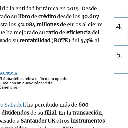
rió la entidad británica en 2015. Desde
tado su
libro
de
crédito
desde los
30.607
4
sta los
42.084 millones
de euros al cierre
que ha mejorado su
ratio
de
eficiencia
del
evado su
rentabilidad
(
ROTE
) del
5,3%
al
5
ECONOMÍA
El Sabadell celebra el fin de la opa del
BBVA con un nuevo récord de
beneficios
o Sabadell
ha percibido más de
600
n
dividendos
de su
filial
. En la
transacción
,
pasado a
Santander UK
otros
instrumentos