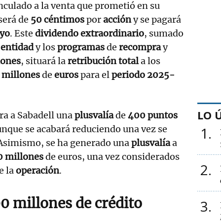
inculado a la venta que prometió en su
será de
50 céntimos
por
acción
y se pagará
yo
. Este
dividendo extraordinario
, sumado
a
entidad
y los
programas
de
recompra
y
iones
, situará la
retribución total
a los
 millones
de
euros
para el
periodo 2025-
LO 
ra a Sabadell una
plusvalía
de
400 puntos
unque se acabará reduciendo una vez se
1
 Asimismo, se ha generado una
plusvalía
a
0 millones
de euros, una vez considerados
2
e la
operación
.
0 millones de crédito
3