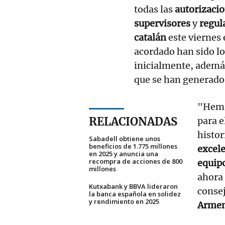
todas las
autorizacio
supervisores
y
regul
catalán
este viernes
acordado han sido l
inicialmente, ademá
que se han generado
"Hemo
RELACIONADAS
para e
histor
Sabadell obtiene unos
beneficios de 1.775 millones
excele
en 2025 y anuncia una
recompra de acciones de 800
equip
millones
ahor
Kutxabank y BBVA lideraron
conse
la banca española en solidez
y rendimiento en 2025
Arme