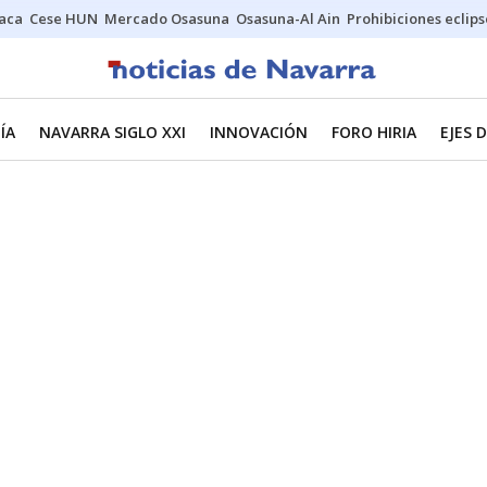
Jaca
Cese HUN
Mercado Osasuna
Osasuna-Al Ain
Prohibiciones eclips
ÍA
NAVARRA SIGLO XXI
INNOVACIÓN
FORO HIRIA
EJES 