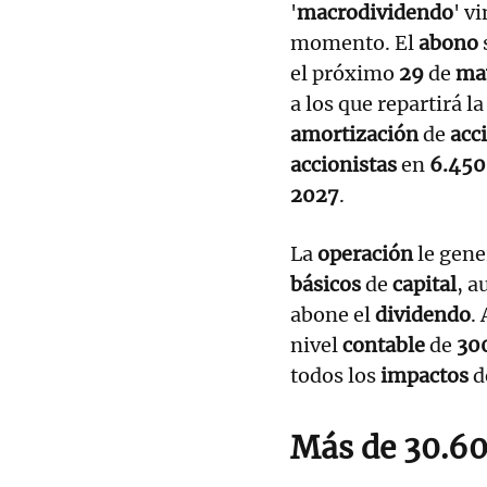
'
macrodividendo
' v
momento. El
abono
el próximo
29
de
ma
a los que repartirá l
amortización
de
acc
accionistas
en
6.450
2027
.
La
operación
le gene
básicos
de
capital
, a
abone el
dividendo
.
nivel
contable
de
30
todos los
impactos
d
Más de 30.60