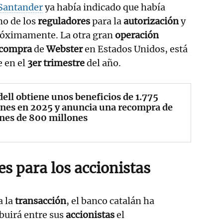
Santander
ya había indicado que había
no de los
reguladores
para la
autorización
y
próximamente. La otra gran
operación
compra
de
Webster
en Estados Unidos, está
e en el
3er trimestre
del año.
ell obtiene unos beneficios de 1.775
nes en 2025 y anuncia una recompra de
nes de 800 millones
s para los accionistas
a la
transacción
, el banco catalán ha
buirá entre sus
accionistas
el