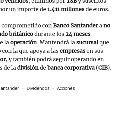
no vencidos
, emitidos por
TSB
y suscritos
 por un importe de
1.411 millones
de euros.
a comprometido con
Banco Santander
a
no
do británico
durante los
24 meses
de la
operación
. Mantendrá la
sucursal
que
 con la que apoya a las
empresas
en sus
ior
, y también podrá seguir operando en
s de la
división
de
banca corporativa
(
CIB
).
Santander
Dividendos
Acciones