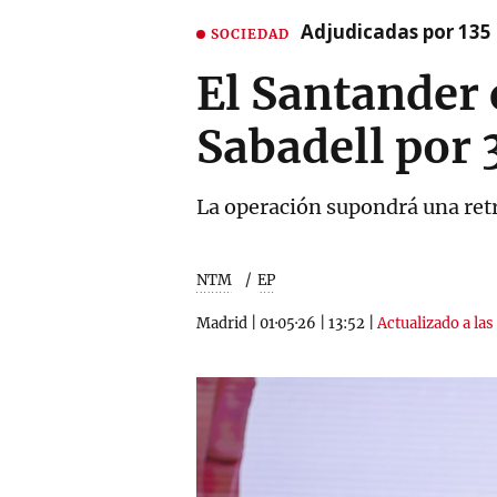
Adjudicadas por 135 
SOCIEDAD
El Santander 
Sabadell por 
La operación supondrá una retr
NTM
EP
Madrid
|
01·05·26
|
13:52
|
Actualizado a las