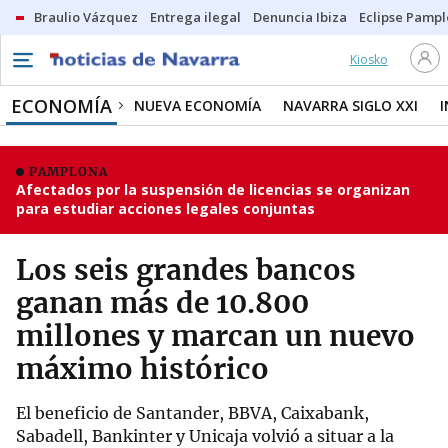
Braulio Vázquez
Entrega ilegal
Denuncia Ibiza
Eclipse Pamp
Kiosko
ECONOMÍA
NUEVA ECONOMÍA
NAVARRA SIGLO XXI
PAMPLONA
Afectados por la suspensión de licencias se organizan
para estudiar acciones legales conjuntas
Los seis grandes bancos
ganan más de 10.800
millones y marcan un nuevo
máximo histórico
El beneficio de Santander, BBVA, Caixabank,
Sabadell, Bankinter y Unicaja volvió a situar a la