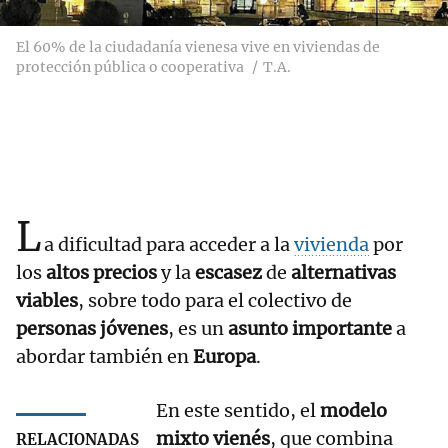
El 60% de la ciudadanía vienesa vive en viviendas de
protección pública o cooperativa
T.A.
L
a dificultad para acceder a la
vivienda
por
los
altos precios
y la
escasez
de
alternativas
viables
, sobre todo para el colectivo de
personas jóvenes
, es un
asunto importante
a
abordar también en
Europa
.
En este sentido, el
modelo
mixto vienés
, que combina
RELACIONADAS