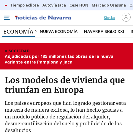
Tiempo eclipse
Autovía Jaca
Cese HUN
Mercado Osasuna
O
Kiosko
ECONOMÍA
NUEVA ECONOMÍA
NAVARRA SIGLO XXI
SOCIEDAD
Adjudicadas por 135 millones las obras de la nueva
variante entre Pamplona y Jaca
Los modelos de vivienda que
triunfan en Europa
Los países europeos que han logrado gestionar esta
materia de manera exitosa, lo han hecho gracias a
un modelo público de regulación del alquiler,
desmercantilización del suelo y prohibición de los
desahucios