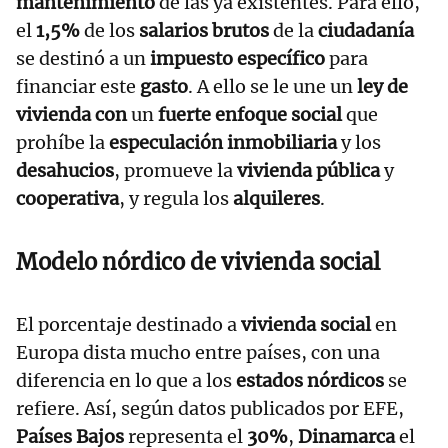
mantenimiento
de las ya existentes. Para ello,
el
1,5%
de los
salarios brutos
de la
ciudadanía
se destinó a un
impuesto específico
para
financiar este
gasto
. A ello se le une un
ley de
vivienda con
un
fuerte enfoque social
que
prohíbe la
especulación inmobiliaria
y los
desahucios
, promueve la
vivienda pública
y
cooperativa
, y regula los
alquileres
.
Modelo nórdico de vivienda social
El porcentaje destinado a
vivienda social
en
Europa dista mucho entre países, con una
diferencia en lo que a los
estados nórdicos
se
refiere. Así, según datos publicados por EFE,
Países Bajos
representa el
30%
,
Dinamarca
el