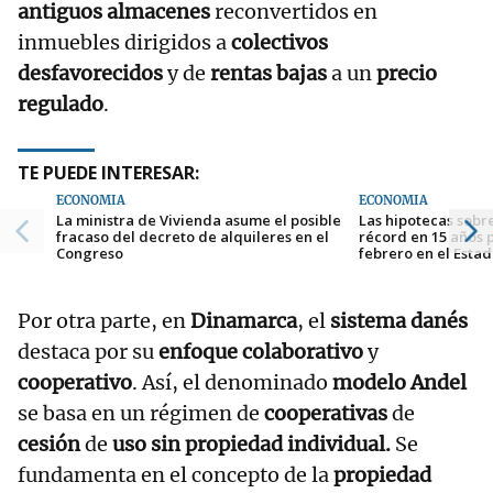
antiguos almacenes
reconvertidos en
inmuebles dirigidos a
colectivos
desfavorecidos
y de
rentas bajas
a un
precio
regulado
.
TE PUEDE INTERESAR:
ECONOMÍA
ECONOMÍA
La ministra de Vivienda asume el posible
Las hipotecas sobr
fracaso del decreto de alquileres en el
récord en 15 años 
Congreso
febrero en el Esta
Por otra parte, en
Dinamarca
, el
sistema danés
destaca por su
enfoque colaborativo
y
cooperativo
. Así, el denominado
modelo Andel
se basa en un régimen de
cooperativas
de
cesión
de
uso sin propiedad individual.
Se
fundamenta en el concepto de la
propiedad