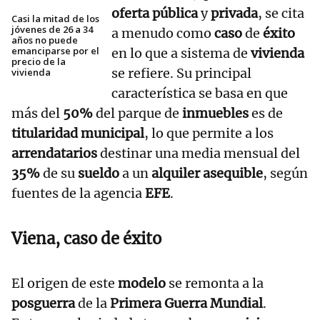
oferta pública
y
privada
, se cita
Casi la mitad de los
jóvenes de 26 a 34
a menudo como
caso
de
éxito
años no puede
emanciparse por el
en lo que a sistema de
vivienda
precio de la
se refiere. Su principal
vivienda
característica se basa en que
más del
50%
del parque de
inmuebles
es de
titularidad municipal
, lo que permite a los
arrendatarios
destinar una media mensual del
35%
de su
sueldo
a un
alquiler asequible
, según
fuentes de la agencia
EFE
.
Viena, caso de éxito
El origen de este
modelo
se remonta a la
posguerra
de la
Primera Guerra Mundial
.