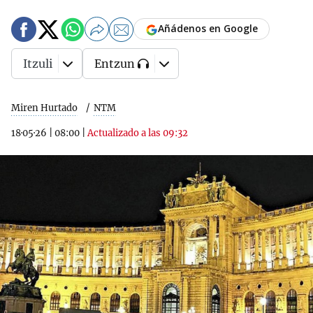
Añádenos en Google
Itzuli
Entzun
Miren Hurtado
NTM
18·05·26
|
08:00
|
Actualizado a las 09:32