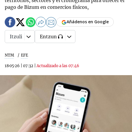
territorios, sectores y el cronograma para ofrecer el
pago de Bizum en comercios físicos,
Añádenos en Google
Itzuli
Entzun
NTM
EFE
18·05·26
|
07:32
|
Actualizado a las 07:46