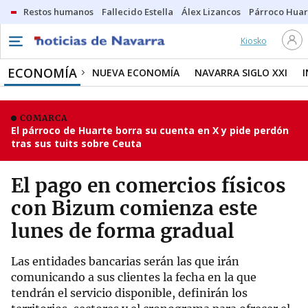
Restos humanos
Fallecido Estella
Álex Lizancos
Párroco Huar
Kiosko
ECONOMÍA
NUEVA ECONOMÍA
NAVARRA SIGLO XXI
COMARCA
El párroco de Huarte borra su cuenta en X y pide perdón
tras sus tuits sobre Ceuta
El pago en comercios físicos
con Bizum comienza este
lunes de forma gradual
Las entidades bancarias serán las que irán
comunicando a sus clientes la fecha en la que
tendrán el servicio disponible, definirán los