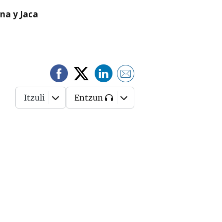
na y Jaca
Itzuli
Entzun