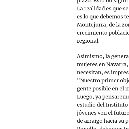
plazo. Esto no signif
La realidad es que s
es lo que debemos t
Montejurra, de la zo
crecimiento poblacio
regional.
Asimismo, la genera
mujeres en Navarra, 
necesitan, es impres
"Nuestro primer obj
gente posible en el m
Luego, ya pensaremo
estudio del Instituto
jóvenes ven el futuro
de arraigo hacia su p
Por ello, debemos tr