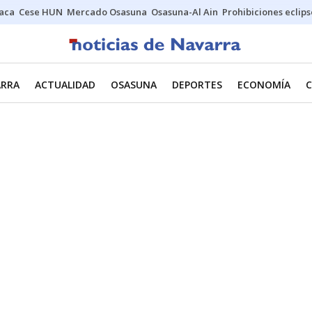
Jaca
Cese HUN
Mercado Osasuna
Osasuna-Al Ain
Prohibiciones eclips
ARRA
ACTUALIDAD
OSASUNA
DEPORTES
ECONOMÍA