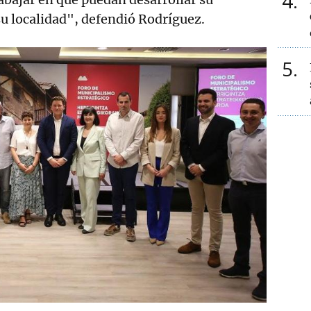
4
su localidad", defendió Rodríguez.
5