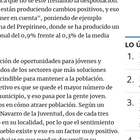
ica que no se esté frenando la despoblación.
e están produciendo cambios positivos, y eso
ener en cuenta", poniendo de ejemplo
na del Prepirineo, donde se ha producido un
nal del 0,9% frente al 0,3% de la media
LO 
1
ción de oportunidades para jóvenes y
dos de los sectores que más soluciones
2
cindible para mantener a la población.
etivo es que se quede el mayor número de
unicipio, y eso pasa por la gente joven.
3
s en cómo atraer población. Según un
 Navarro de la Juventud, dos de cada tres
 en su localidad, por lo que el sentimiento
ueblo existe y eso es un factor muy positivo.
abajar en que puedan desarrollar su