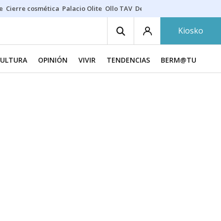
e
Cierre cosmética
Palacio Olite
Ollo TAV
Derrama vecinos
Kiosko
CULTURA
OPINIÓN
VIVIR
TENDENCIAS
BERM@TU