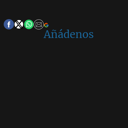
Añádenos
en
Google