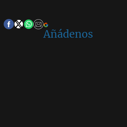
Añádenos
en
Google