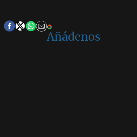
Añádenos
en
Google