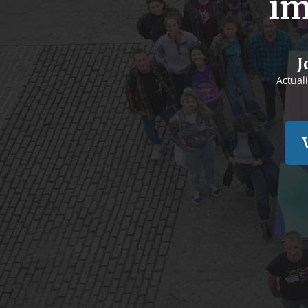
im
J
Actual