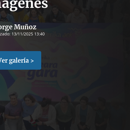
ágenes
orge Muñoz
izado:
13/11/2025 13:40
Ver galería >