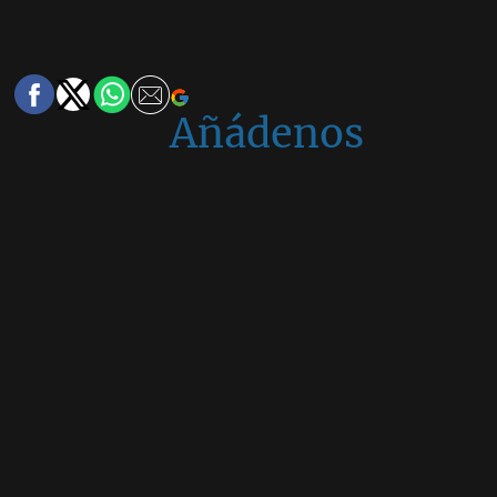
Añádenos
en
Google