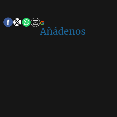
Añádenos
en
Google