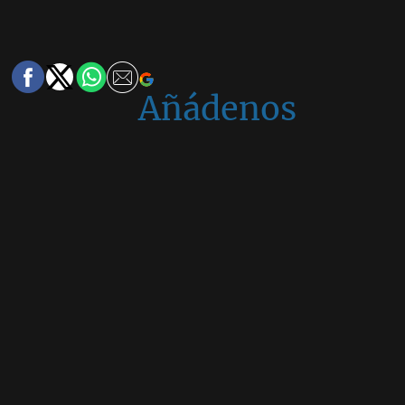
Añádenos
en
Google