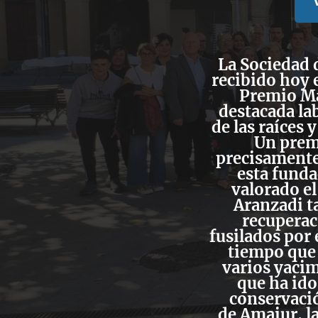
La
Sociedad 
recibido hoy 
Premio Ma
destacada la
de las raíces 
Un prem
precisamente
esta funda
valorado el
Aranzadi t
recuperac
fusilados por
tiempo que 
varios yacim
que ha ido
conservaci
de
Amaiur
, 