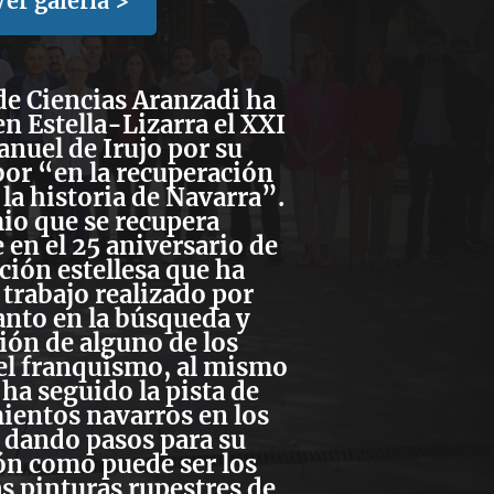
Ver galería >
de Ciencias Aranzad
i ha
en
Estella-Lizarra el XXI
nuel de Irujo
por su
bor “en la recuperación
y la historia de Navarra”.
io que se recupera
 en el
25 aniversario
de
ción estellesa que ha
 trabajo realizado por
anto en la búsqueda y
ión de alguno de los
 el franquismo, al mismo
ha seguido la pista de
ientos navarros en los
 dando pasos para su
ón como puede ser los
las pinturas rupestres de