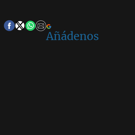
Añádenos
en
Google