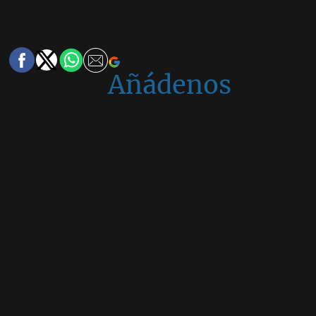
Añádenos
en
Google