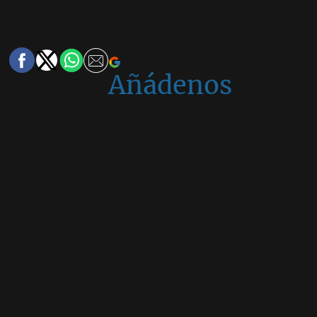
Añádenos
en
Google