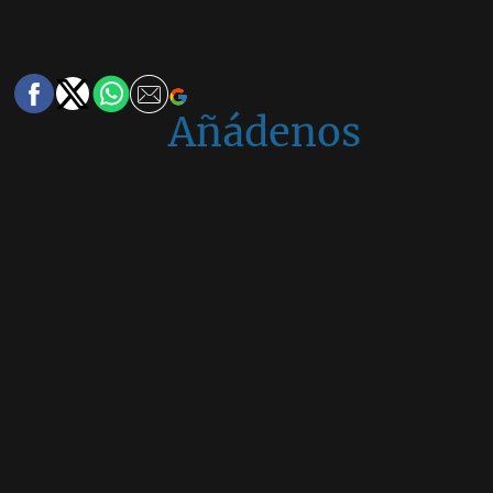
Añádenos
en
Google