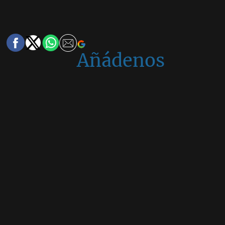
Añádenos
en
Google