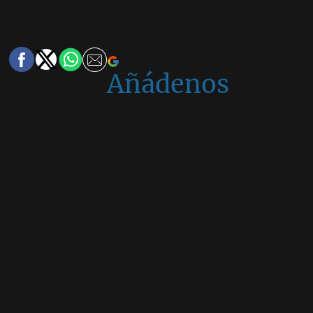
Añádenos
en
Google