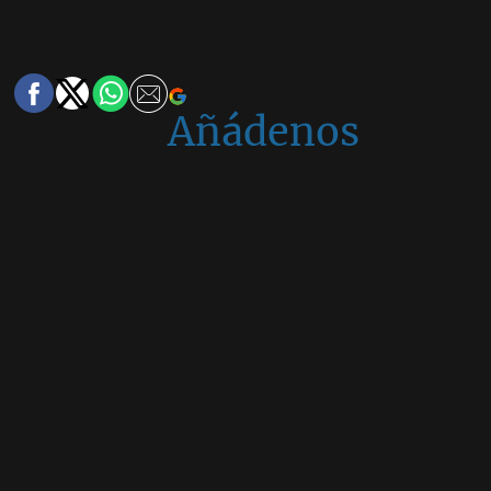
Añádenos
en
Google