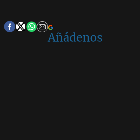
Añádenos
en
Google